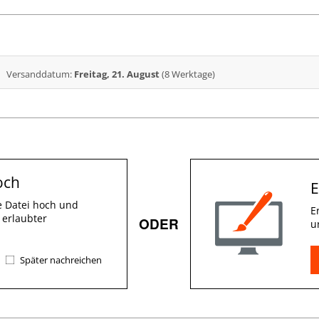
Versanddatum:
Freitag, 21. August
(8 Werktage)
och
E
e Datei hoch und
E
 erlaubter
ODER
u
Später nachreichen