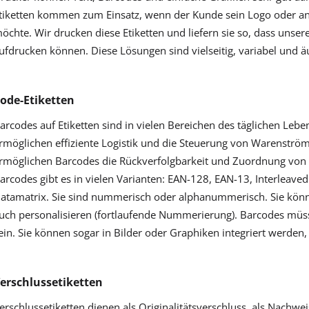
tiketten kommen zum Einsatz, wenn der Kunde sein Logo oder an
öchte. Wir drucken diese Etiketten und liefern sie so, dass unse
ufdrucken können. Diese Lösungen sind vielseitig, variabel und äu
ode-Etiketten
arcodes auf Etiketten sind in vielen Bereichen des täglichen Lebe
rmöglichen effiziente Logistik und die Steuerung von Warenströ
rmöglichen Barcodes die Rückverfolgbarkeit und Zuordnung von 
arcodes gibt es in vielen Varianten: EAN-128, EAN-13, Interleav
atamatrix. Sie sind nummerisch oder alphanummerisch. Sie könne
uch personalisieren (fortlaufende Nummerierung). Barcodes müs
ein. Sie können sogar in Bilder oder Graphiken integriert werden,
erschlussetiketten
erschlussetiketten dienen als Originalitätsverschluss, als Nachw