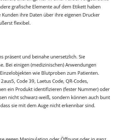
dere grafische Elemente auf dem Etikett haben
re Kunden ihre Daten über ihre eigenen Drucker
ßerst flexibel.
ns präsent und beinahe unersetzlich. Sie
me. Bei einigen (medizinischen) Anwendungen
Einzelobjekten wie Blutproben zum Patienten.
ed 2aus5, Code 39, Laetus Code, QR-Codes,
n ein Produkt identifizieren (fester Nummer) oder
sen nicht schwarz-weiß, sondern können auch bunt
 dass sie mit dem Auge nicht erkennbar sind.
eise gegen Manipulation oder Öffnung oder in ganz