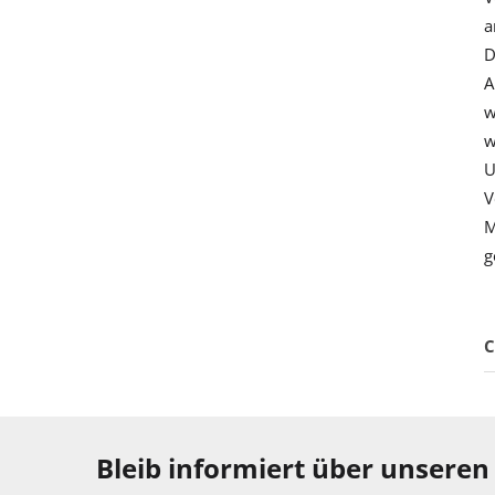
a
D
A
w
w
U
V
M
g
C
Bleib informiert über unseren