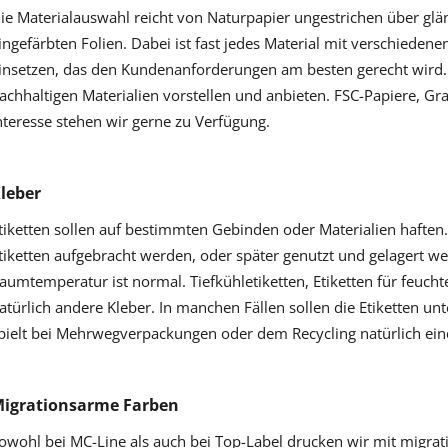
ie Materialauswahl reicht von Naturpapier ungestrichen über glä
ingefärbten Folien. Dabei ist fast jedes Material mit verschiedene
insetzen, das den Kundenanforderungen am besten gerecht wird. 
achhaltigen Materialien vorstellen und anbieten. FSC-Papiere, Gra
nteresse stehen wir gerne zu Verfügung.
leber
tiketten sollen auf bestimmten Gebinden oder Materialien haft
tiketten aufgebracht werden, oder später genutzt und gelagert 
aumtemperatur ist normal. Tiefkühletiketten, Etiketten für feuch
atürlich andere Kleber. In manchen Fällen sollen die Etiketten u
pielt bei Mehrwegverpackungen oder dem Recycling natürlich eine
igrationsarme Farben
owohl bei MC-Line als auch bei Top-Label drucken wir mit migrat